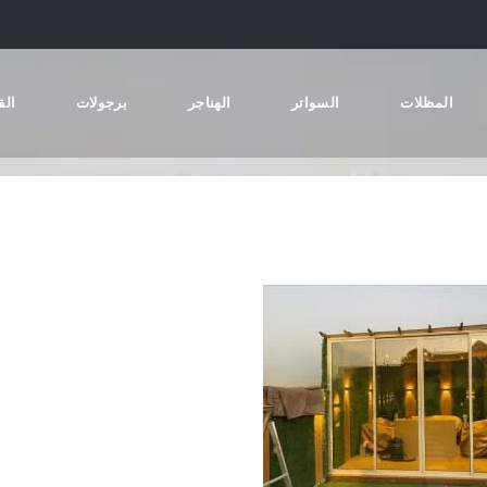
المظلات
السواتر
الهناجر
برجولات
الق