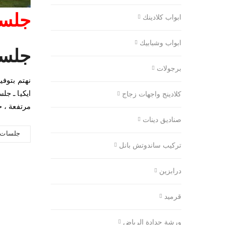
جلسا
ابواب كلادينك
ابواب وشبابيك
جلسا
برجولات
نهتم بتوف
ايكيا ـ ج
كلادينج واجهات زجاج
مرتفعة ، 
صناديق دينات
جلسات خ
تركيب ساندوتش بانل
درابزين
قرميد
ورشة حدادة الرياض