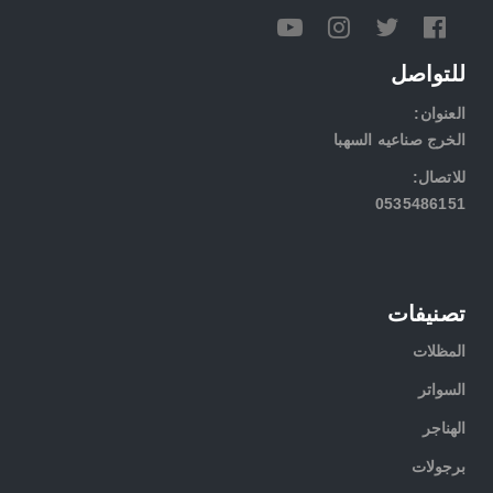
للتواصل
:العنوان
الخرج صناعيه السهبا
:للاتصال
0535486151
تصنيفات
المظلات
السواتر
الهناجر
برجولات