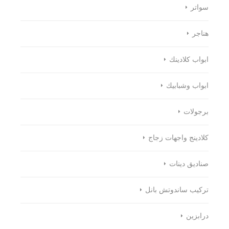
سواتر
هناجر
ابواب كلادينك
ابواب وشبابيك
برجولات
كلادينج واجهات زجاج
صناديق دينات
تركيب ساندوتش بانل
درابزين