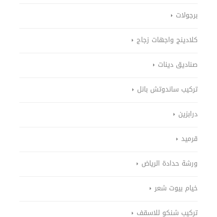
برجولات
كلادينج واجهات زجاج
صناديق دينات
تركيب ساندوتش بانل
درابزين
قرميد
ورشة حدادة الرياض
خيام بيوت شعر
تركيب شنكو للاسقف