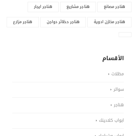
هناجر مصانع
هناجر مشاريع
هناجر ايجار
هناجر مخازن ادوية
هناجر حظائر دواجن
هناجر مزارع
الأقسام
مظلات
سواتر
هناجر
ابواب كلادينك
ابواب وشبابيك