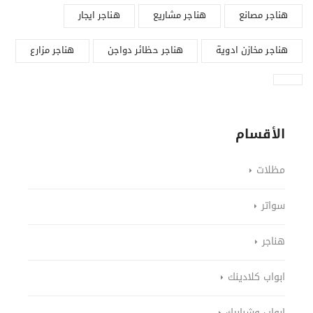
هناجر مصانع
هناجر مشاريع
هناجر ايجار
هناجر مخازن ادوية
هناجر حظائر دواجن
هناجر مزارع
الأقسام
مظلات
سواتر
هناجر
ابواب كلادينك
ابواب وشبابيك