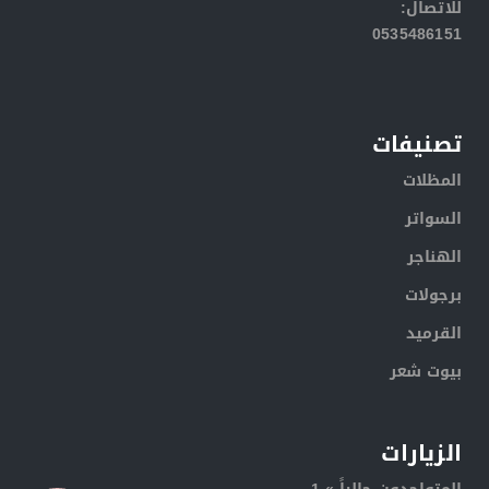
:للاتصال
0535486151
تصنيفات
المظلات
السواتر
الهناجر
برجولات
القرميد
بيوت شعر
الزيارات