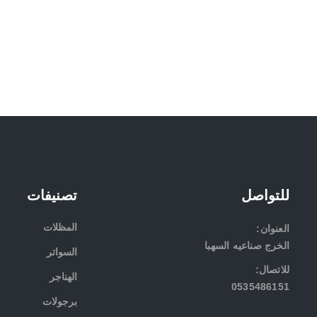
للتواصل
تصنيفات
المظلات
:العنوان
الخرج صناعيه السهبا
السواتر
:للاتصال
الهناجر
0535486151
برجولات