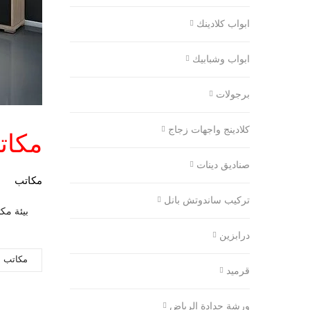
ابواب كلادينك
ابواب وشبابيك
برجولات
كلادينج واجهات زجاج
مكات
صناديق دينات
مكاتب
تركيب ساندوتش بانل
درابزين
مكاتب
قرميد
ورشة حدادة الرياض