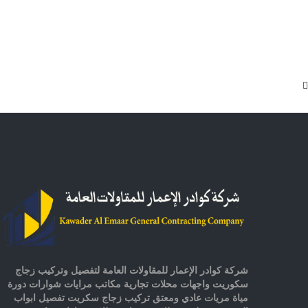
شركة كوادر الإعمار للمقاولات العامة لتفصيل وتركيب زجاج
سكوريت واجهات محلات تجارية مكاتب مرايات شوارات دورة
مياة مريات عادي ومعتق تركيب زجاج سكريت تفصيل ابواب