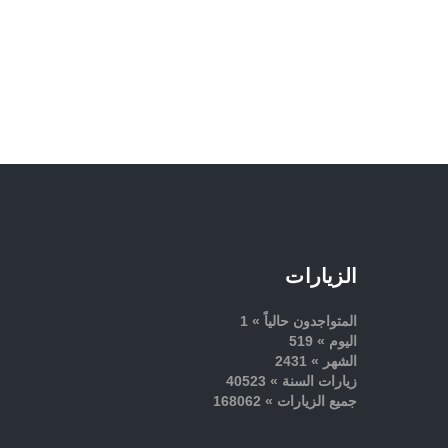
الزيارات
المتواجدون حالياً » 1
اليوم » 519
الشهر » 2431
زيارات السنة » 40523
جميع الزيارات » 168062