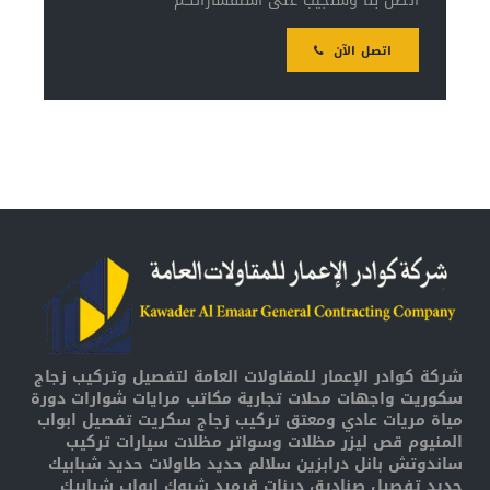
اتصل بنا وسنجيب على استفساراتكم
اتصل الآن
شركة كوادر الإعمار للمقاولات العامة لتفصيل وتركيب زجاج
سكوريت واجهات محلات تجارية مكاتب مرايات شوارات دورة
مياة مريات عادي ومعتق تركيب زجاج سكريت تفصيل ابواب
المنيوم قص ليزر مظلات وسواتر مظلات سيارات تركيب
ساندوتش بانل درابزين سلالم حديد طاولات حديد شبابيك
حديد تفصيل صناديق دينات قرميد شبوك ابواب شبابيك