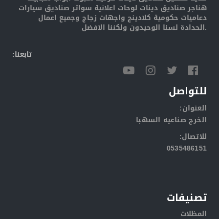
هناجر صناديق دينات لوحات اعلانية سواتر صناديق سيارات
دعاميات حكومية كلادينج واجهات زجاج وجميع اعمال
الحدادة لسنا الوحيدون ولكننا الافضل.
:تابعنا
للتواصل
:العنوان
الخرج صناعيه السهبا
:للاتصال
0535486151
تصنيفات
المظلات