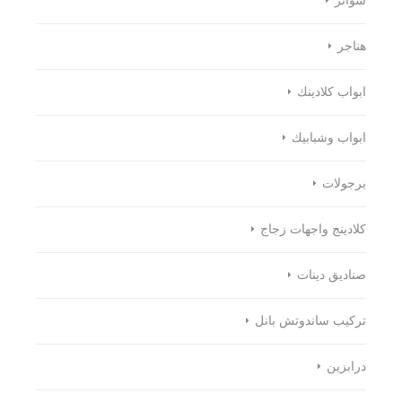
هناجر
ابواب كلادينك
ابواب وشبابيك
برجولات
كلادينج واجهات زجاج
صناديق دينات
تركيب ساندوتش بانل
درابزين