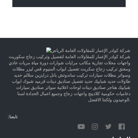
شركة كوادر الإعمار للمقاولات العامة لتفصيل وتركيب زجاج سكوريت
واجهات محلات تجارية مكاتب مرايات شوارات دورة مياة مريات عادي
ومعتق تركيب زجاج سكريت تفصيل ابواب المنيوم قص ليزر مظلات
وسواتر مظلات سيارات تركيب ساندوتش بانل درابزين سلالم حديد
طاولات حديد شبابيك حديد تفصيل صناديق دينات قرميد شبوك ابواب
شبابيك هناجر صناديق دينات لوحات اعلانية سواتر صناديق سيارات
دعاميات حكومية كلادينج واجهات زجاج وجميع اعمال الحدادة لسنا
الوحيدون ولكننا الافضل.
:تابعنا