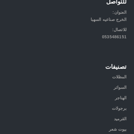
للتواصل
:العنوان
الخرج صناعيه السهبا
:للاتصال
0535486151
تصنيفات
المظلات
السواتر
الهناجر
برجولات
القرميد
بيوت شعر