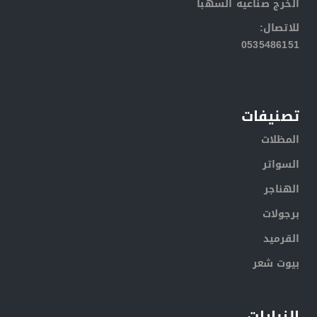
الخرج صناعيه السهبا
:للاتصال
0535486151
تصنيفات
المظلات
السواتر
الهناجر
برجولات
القرميد
بيوت شعر
الزيارات